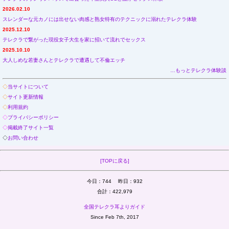
2026.02.10
スレンダーな元カノには出せない肉感と熟女特有のテクニックに溺れたテレクラ体験
2025.12.10
テレクラで繋がった現役女子大生を家に招いて流れでセックス
2025.10.10
大人しめな若妻さんとテレクラで遭遇して不倫エッチ
…もっとテレクラ体験談
◇
当サイトについて
◇
サイト更新情報
◇
利用規約
◇
プライバシーポリシー
◇
掲載終了サイト一覧
◇
お問い合わせ
[TOPに戻る]
今日：744 昨日：932
合計：422,979
全国テレクラ耳よりガイド
Since Feb 7th, 2017