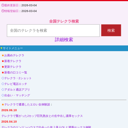
最終更新日
：2026-03-04
情報登録日
：2026-03-04
全国テレクラ検索
検索
詳細検索
▼
サイトメニュー
★
お薦めテレクラ
★
新着テレクラ
★
更新テレクラ
★
新着の口コミ一覧
◇
テレクラ・2ショット
◇
テレビ電話エッチ
◇
アダルト通話アプリ
◇
出会い・マッチング
★
テレクラで遭遇したエロい女体験談
：
2026.06.10
テレクラで繋がったJカップ巨乳熟女との生中出し濃厚セックス
2026.04.10
テレクラのリンリンハウスで出会った年上美人OLと濃厚セックス体験