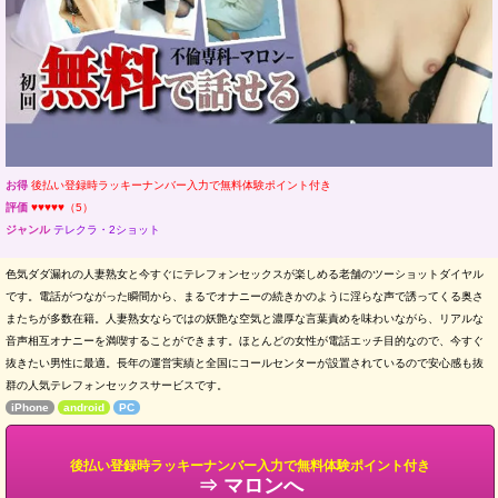
お得
後払い登録時ラッキーナンバー入力で無料体験ポイント付き
評価
♥♥♥♥♥（5）
ジャンル
テレクラ・2ショット
色気ダダ漏れの人妻熟女と今すぐにテレフォンセックスが楽しめる老舗のツーショットダイヤル
です。電話がつながった瞬間から、まるでオナニーの続きかのように淫らな声で誘ってくる奥さ
またちが多数在籍。人妻熟女ならではの妖艶な空気と濃厚な言葉責めを味わいながら、リアルな
音声相互オナニーを満喫することができます。ほとんどの女性が電話エッチ目的なので、今すぐ
抜きたい男性に最適。長年の運営実績と全国にコールセンターが設置されているので安心感も抜
群の人気テレフォンセックスサービスです。
iPhone
android
PC
後払い登録時ラッキーナンバー入力で無料体験ポイント付き
⇒ マロンへ