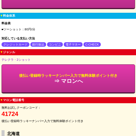
▼
料金体系
料金表
■ツーショット：80円/分
対応している支払い方法
クレジットカード
銀行振込
コンビニ
電子マネー
C-CHECK
▼
ジャンル
テレクラ・2ショット
後払い登録時ラッキーナンバー入力で無料体験ポイント付き
⇒ マロンへ
▼
マロン電話番号
無料お試しクーポンコード：
41724
後払い登録時ラッキーナンバー入力で無料体験ポイント付き
北海道