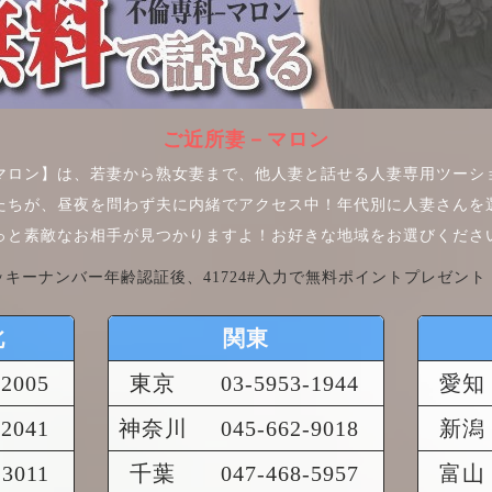
ご近所妻－マロン
マロン】は、若妻から熟女妻まで、他人妻と話せる人妻専用ツーシ
たちが、昼夜を問わず夫に内緒でアクセス中！年代別に人妻さんを
っと素敵なお相手が見つかりますよ！お好きな地域をお選びくださ
ッキーナンバー年齢認証後、41724#入力で無料ポイントプレゼント
北
関東
-2005
東京
03-5953-1944
愛知
-2041
神奈川
045-662-9018
新潟
-3011
千葉
047-468-5957
富山