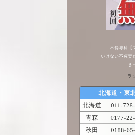
不倫専科【
いけない不貞妻
き
ラ
北海道・東
北海道
011-728
青森
0177-22
秋田
0188-65