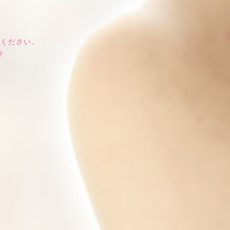
話ください。
？