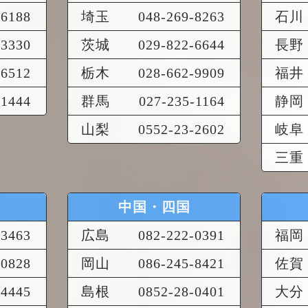
-6188
埼玉
048-269-8263
石川
-3330
茨城
029-822-6644
長野
-6512
栃木
028-662-9909
福井
-1444
群馬
027-235-1164
静岡
山梨
0552-23-2602
岐阜
三重
中国・四国
-3463
広島
082-222-0391
福岡
-0828
岡山
086-245-8421
佐賀
-4445
島根
0852-28-0401
大分