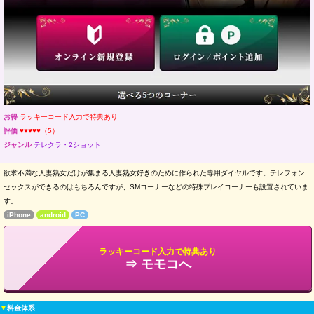
お得
ラッキーコード入力で特典あり
評価
♥♥♥♥♥（5）
ジャンル
テレクラ・2ショット
欲求不満な人妻熟女だけが集まる人妻熟女好きのために作られた専用ダイヤルです。テレフォン
セックスができるのはもちろんですが、SMコーナーなどの特殊プレイコーナーも設置されていま
す。
iPhone
android
PC
ラッキーコード入力で特典あり
⇒ モモコへ
▼
料金体系