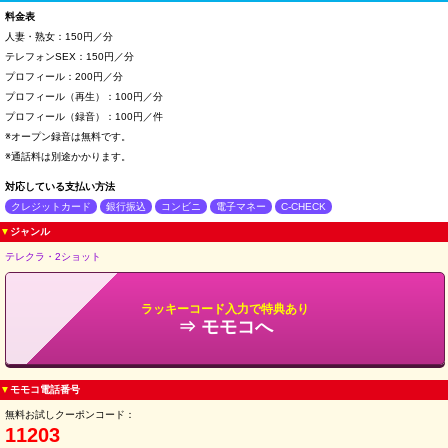
料金表
人妻・熟女：150円／分
テレフォンSEX：150円／分
プロフィール：200円／分
プロフィール（再生）：100円／分
プロフィール（録音）：100円／件
※オープン録音は無料です。
※通話料は別途かかります。
対応している支払い方法
クレジットカード
銀行振込
コンビニ
電子マネー
C-CHECK
▼
ジャンル
テレクラ・2ショット
ラッキーコード入力で特典あり
⇒ モモコへ
▼
モモコ電話番号
無料お試しクーポンコード：
11203