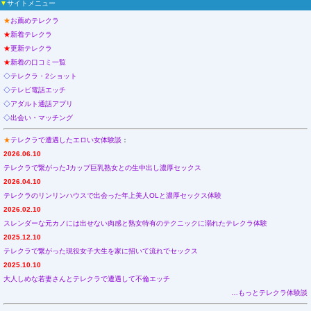
▼
サイトメニュー
モモコの応援コメントをすべて表示
★
お薦めテレクラ
応援コメントの投稿
★
新着テレクラ
★
更新テレクラ
★
新着の口コミ一覧
◇
テレクラ・2ショット
◇
テレビ電話エッチ
◇
アダルト通話アプリ
◇
出会い・マッチング
★
テレクラで遭遇したエロい女体験談
：
2026.06.10
テレクラで繋がったJカップ巨乳熟女との生中出し濃厚セックス
2026.04.10
テレクラのリンリンハウスで出会った年上美人OLと濃厚セックス体験
2026.02.10
スレンダーな元カノには出せない肉感と熟女特有のテクニックに溺れたテレクラ体験
2025.12.10
テレクラで繋がった現役女子大生を家に招いて流れでセックス
2025.10.10
大人しめな若妻さんとテレクラで遭遇して不倫エッチ
…もっとテレクラ体験談