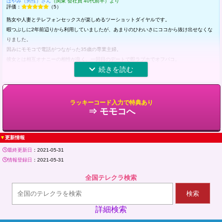
はやみ（男性）さん
（関東 会社員 40代前半）より
評価：
（5）
熟女や人妻とテレフォンセックスが楽しめるツーショットダイヤルです。
暇つぶしに2年前辺りから利用していましたが、あまりのひわいさにココから抜け出せなくな
りました。
因みにモモコで電話がつながった35歳の専業主婦。
彼女とは相互オナニーの相性が良く、一回目のデートで即ラブホでオフパコ。
気が付けばセフレの関係を今も続けています。
至れり尽くせりのエロなツーショット番組なので、一度は是非お試しください。
2024/4/12(Fri)
No:65
ラッキーコード入力で特典あり
favorite
0
役に立った
⇒ モモコへ
人妻とやりたいならモモコで決まり
はまゆう（男性）さん
（関東 会社員 30代後半）より
評価：
（5）
▼
更新情報
ハニートーク傘下のモモコですから、かなり規模も大きなツーショット系ダイヤルと考えても
最終更新日
：2021-05-31
らって大丈夫です。
情報登録日
：2021-05-31
ここで繋がる女性は主に人妻、熟女系の女性がほとんどです。
全国テレクラ検索
それから、テレセの流れにもっていきたがるエロな女性が多いことが特徴的で、素人の方で人
妻と遊びたいという方にはおススメの番組だと思います。
検索
2022/5/19(Thu)
No:14
詳細検索
favorite
1
役に立った